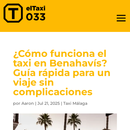
¿Cómo funciona el
taxi en Benahavís?
Guía rápida para un
viaje sin
complicaciones
por
Aaron
|
Jul 21, 2025
|
Taxi Málaga