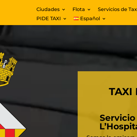
Ciudades
Flota
Servicios de Tax
PIDE TAXI
Español
TAXI
Servicio
L’Hospit