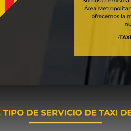
Somos la emisora 
Área Metropolita
ofrecemos la m
nu
-TAX
 TIPO DE SERVICIO DE TAXI D