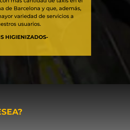
con más cantidad de taxis en el
na de Barcelona y que, además,
ayor variedad de servicios a
estros usuarios.
IS HIGIENIZADOS-
ESEA?