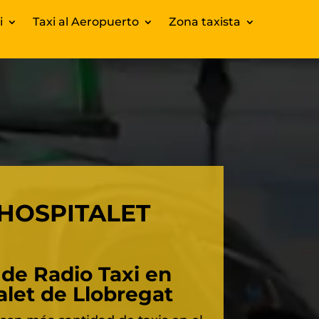
i
Taxi al Aeropuerto
Zona taxista
 HOSPITALET
 de Radio Taxi en
alet de Llobregat