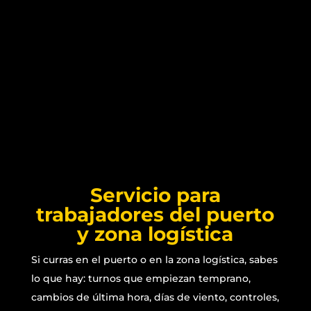
Algeciras y Gibraltar ronda los
24 km
, pero el
tiempo real depende mucho del tráfico y del
acceso.
¿Vas con equipaje o en grupo? Perfecto: nos lo
dices y asignamos el vehículo adecuado. ¿Vas a
una hora “delicada”? Te ayudamos a escoger un
punto de recogida fácil y una hora sensata. La
idea es que el traslado sea cómodo y sin estrés,
como tiene que ser.
Servicio para
trabajadores del puerto
y zona logística
Si curras en el puerto o en la zona logística, sabes
lo que hay: turnos que empiezan temprano,
cambios de última hora, días de viento, controles,