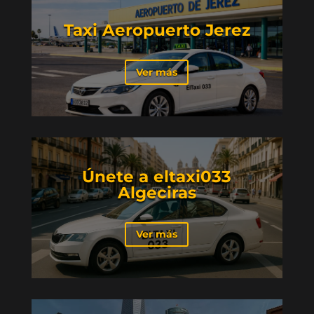
Taxi Aeropuerto Jerez
Ver más
Únete a eltaxi033
Algeciras
Ver más