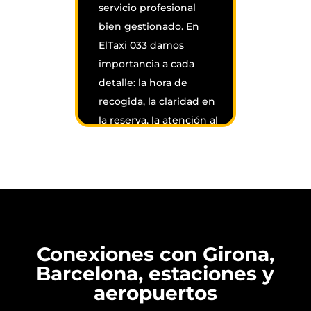
servicio profesional
bien gestionado. En
ElTaxi 033 damos
importancia a cada
detalle: la hora de
recogida, la claridad en
la reserva, la atención al
cliente y la tranquilidad
de saber que el
vehículo llegará cuando
toca.
Trabajamos con un
enfoque cercano,
Conexiones con Girona,
porque entendemos
Barcelona, estaciones y
que cada usuario tiene
aeropuertos
un contexto distinto.