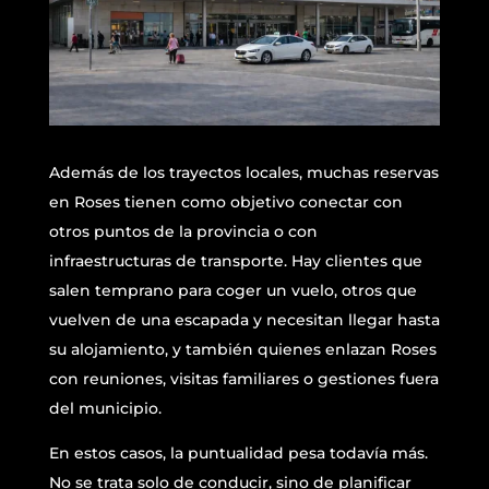
resuelto. Y en una zona
como Roses, con playa,
turismo, patrimonio,
urbanizaciones y
conexiones frecuentes
con otros puntos del
Además de los trayectos locales, muchas reservas
entorno, esa
en Roses tienen como objetivo conectar con
tranquilidad vale
otros puntos de la provincia o con
mucho. Si quieres
infraestructuras de transporte. Hay clientes que
ampliar información
salen temprano para coger un vuelo, otros que
sobre desplazamientos
vuelven de una escapada y necesitan llegar hasta
similares en la zona,
su alojamiento, y también quienes enlazan Roses
también te
con reuniones, visitas familiares o gestiones fuera
recomendamos leer
del municipio.
nuestro artículo sobre
En estos casos, la puntualidad pesa todavía más.
cómo organizar un
No se trata solo de conducir, sino de planificar
traslado cómodo desde