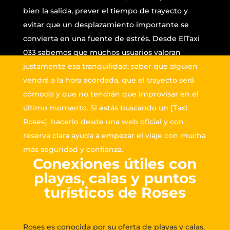
bien la salida, prever el tiempo de trayecto y
una localidad costera
evitar que un desplazamiento importante se
en temporada alta.
convierta en una fuente de estrés. Desde ElTaxi
033 sabemos que muchos usuarios valoran
justamente esa tranquilidad: saber que alguien
vendrá a la hora acordada, que el trayecto será
cómodo y que no tendrán que improvisar en el
último momento. Si estás buscando un [Taxi
Roses], hacerlo desde una web oficial y con
reserva clara ayuda a empezar el viaje con mucha
más seguridad y confianza.
Conexiones útiles con
playas, calas y puntos
turísticos de Roses
Roses es conocida por su oferta de playas y calas,