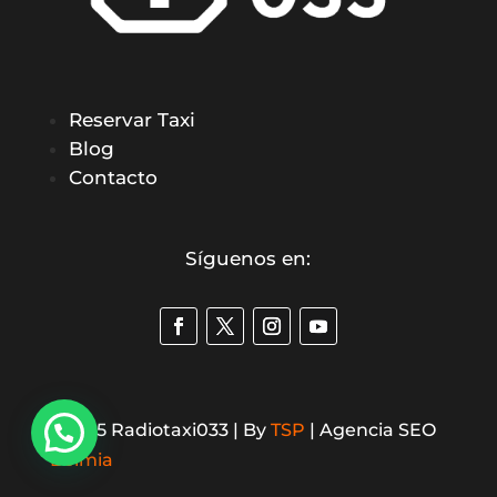
Reservar Taxi
Blog
Contacto
Síguenos en:
©2025 Radiotaxi033 | By
TSP
| Agencia SEO
¿Necesitas hacer una reserva?
Bolmia