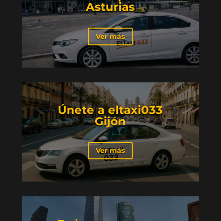
Asturias
Ver más
Únete a eltaxi033
Gijón
Ver más