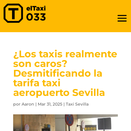
¿Los taxis realmente
son caros?
Desmitificando la
tarifa taxi
aeropuerto Sevilla
por
Aaron
|
Mar 31, 2025
|
Taxi Sevilla