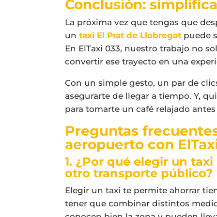
Conclusión: simplifica
La próxima vez que tengas que desp
un
taxi El Prat de Llobregat
puede se
En ElTaxi 033, nuestro trabajo no so
convertir ese trayecto en una experi
Con un simple gesto, un par de clic
asegurarte de llegar a tiempo. Y, q
para tomarte un café relajado antes
Preguntas frecuente
aeropuerto con ElTax
1. ¿Por qué elegir un tax
otro transporte público?
Elegir un taxi te permite ahorrar ti
tener que combinar distintos medi
conocen bien la zona y pueden lleva