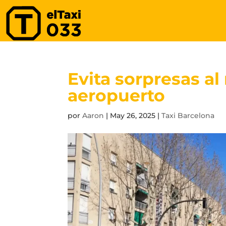
Evita sorpresas al
aeropuerto
por
Aaron
|
May 26, 2025
|
Taxi Barcelona