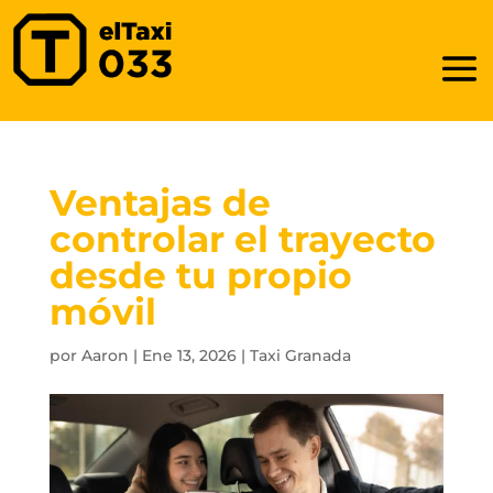
Ventajas de
controlar el trayecto
desde tu propio
móvil
por
Aaron
|
Ene 13, 2026
|
Taxi Granada