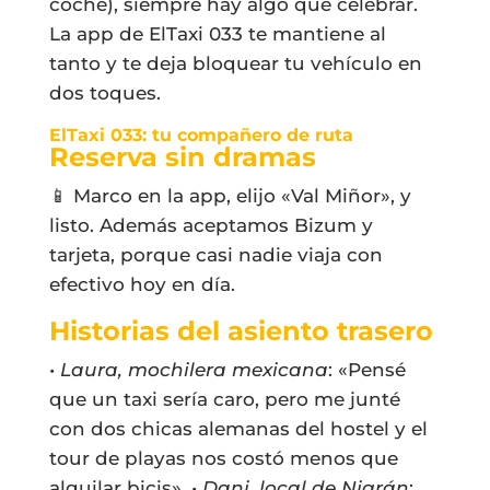
coche), siempre hay algo que celebrar.
La app de ElTaxi 033 te mantiene al
tanto y te deja bloquear tu vehículo en
dos toques.
ElTaxi 033: tu compañero de ruta
Reserva sin dramas
📱 Marco en la app, elijo «Val Miñor», y
listo. Además aceptamos Bizum y
tarjeta, porque casi nadie viaja con
efectivo hoy en día.
Historias del asiento trasero
•
Laura, mochilera mexicana
: «Pensé
que un taxi sería caro, pero me junté
con dos chicas alemanas del hostel y el
tour de playas nos costó menos que
alquilar bicis». •
Dani, local de Nigrán
: