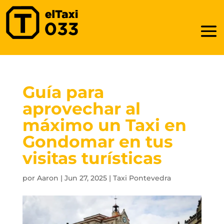
Guía para
aprovechar al
máximo un Taxi en
Gondomar en tus
visitas turísticas
por
Aaron
|
Jun 27, 2025
|
Taxi Pontevedra