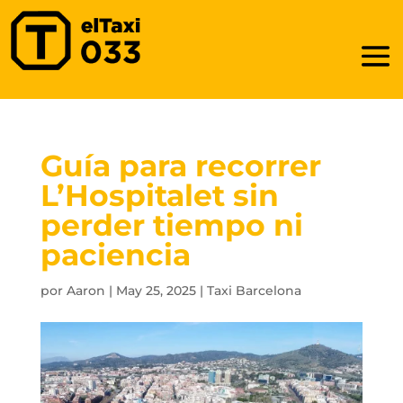
Guía para recorrer
L’Hospitalet sin
perder tiempo ni
paciencia
por
Aaron
|
May 25, 2025
|
Taxi Barcelona