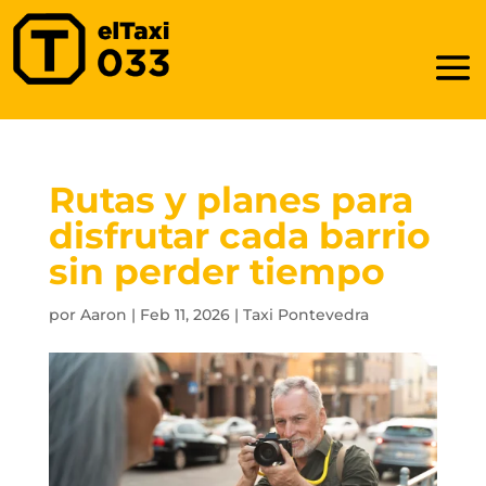
Rutas y planes para
disfrutar cada barrio
sin perder tiempo
por
Aaron
|
Feb 11, 2026
|
Taxi Pontevedra