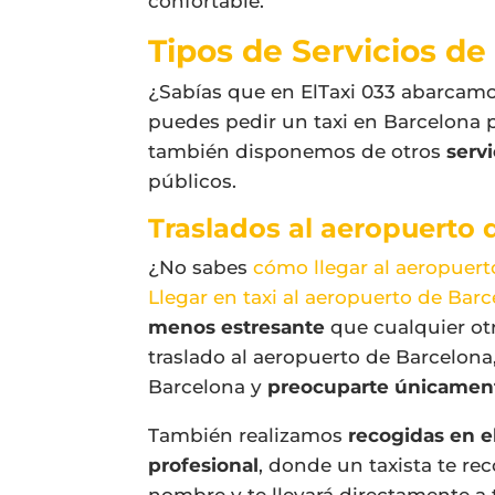
confortable.
Tipos de Servicios d
¿Sabías que en ElTaxi 033 abarcamos
puedes pedir un taxi en Barcelona 
también disponemos de otros
serv
públicos.
Traslados al aeropuerto 
¿No sabes
cómo llegar al aeropuert
Llegar en taxi al aeropuerto de Bar
menos estresante
que cualquier otr
traslado al aeropuerto de Barcelona
Barcelona y
preocuparte únicamente
También realizamos
recogidas en e
profesional
, donde un taxista te re
nombre y te llevará directamente a 