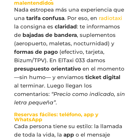
malentendidos
Nada estropea más una experiencia que
una
tarifa confusa
. Por eso, en
radiotaxi
la consigna es
claridad
: te informamos
de
bajadas de bandera
, suplementos
(aeropuerto, maletas, nocturnidad) y
formas de pago
(efectivo, tarjeta,
Bizum/TPV). En ElTaxi 033 damos
presupuesto orientativo
en el momento
—sin humo— y enviamos
ticket digital
al terminar. Luego llegan los
comentarios:
“Precio como indicado, sin
letra pequeña”
.
Reservas fáciles: teléfono, app y
WhatsApp
Cada persona tiene su estilo: la llamada
de toda la vida, la
app
o el mensaje