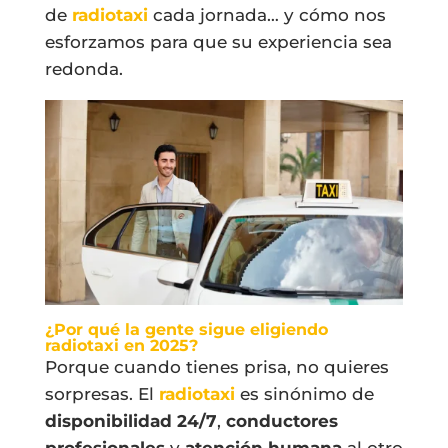
de
radiotaxi
cada jornada… y cómo nos
esforzamos para que su experiencia sea
redonda.
¿Por qué la gente sigue eligiendo
radiotaxi en 2025?
Porque cuando tienes prisa, no quieres
sorpresas. El
radiotaxi
es sinónimo de
disponibilidad 24/7
,
conductores
profesionales
y
atención humana
al otro