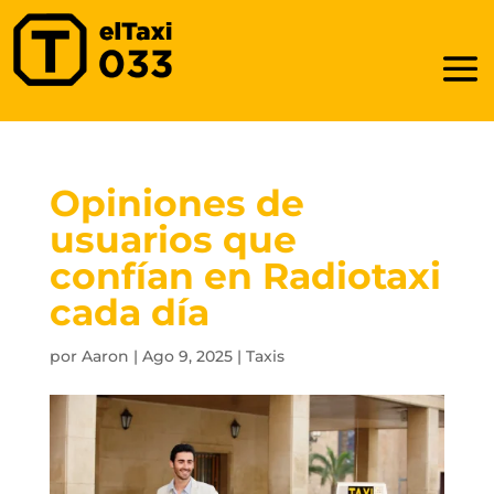
Opiniones de
usuarios que
confían en Radiotaxi
cada día
por
Aaron
|
Ago 9, 2025
|
Taxis