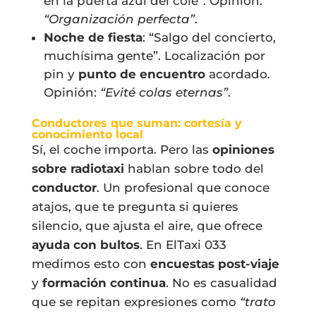
en la puerta azul del cole”. Opinión:
“Organización perfecta”
.
Noche de fiesta
: “Salgo del concierto,
muchísima gente”. Localización por
pin y
punto de encuentro
acordado.
Opinión:
“Evité colas eternas”
.
Conductores que suman: cortesía y
conocimiento local
Sí, el coche importa. Pero las
opiniones
sobre radiotaxi
hablan sobre todo del
conductor
. Un profesional que conoce
atajos, que te pregunta si quieres
silencio, que ajusta el aire, que ofrece
ayuda con bultos
. En ElTaxi 033
medimos esto con
encuestas post-viaje
y
formación continua
. No es casualidad
que se repitan expresiones como
“trato