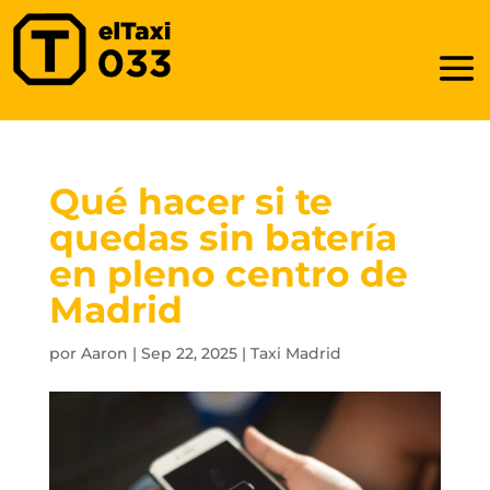
Qué hacer si te
quedas sin batería
en pleno centro de
Madrid
por
Aaron
|
Sep 22, 2025
|
Taxi Madrid