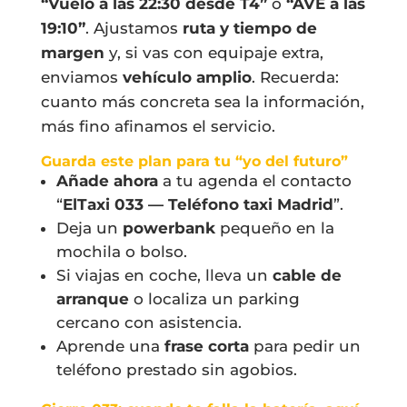
“Vuelo a las 22:30 desde T4”
o
“AVE a las
19:10”
. Ajustamos
ruta y tiempo de
margen
y, si vas con equipaje extra,
enviamos
vehículo amplio
. Recuerda:
cuanto más concreta sea la información,
más fino afinamos el servicio.
Guarda este plan para tu “yo del futuro”
Añade ahora
a tu agenda el contacto
“
ElTaxi 033 — Teléfono taxi Madrid
”.
Deja un
powerbank
pequeño en la
mochila o bolso.
Si viajas en coche, lleva un
cable de
arranque
o localiza un parking
cercano con asistencia.
Aprende una
frase corta
para pedir un
teléfono prestado sin agobios.