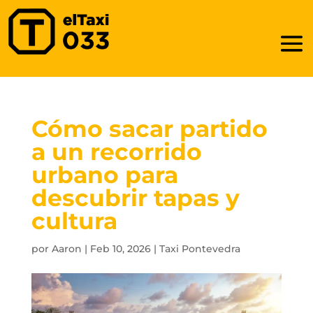
Cómo sacar partido
a un recorrido
urbano para
descubrir tapas y
cultura
por
Aaron
|
Feb 10, 2026
|
Taxi Pontevedra