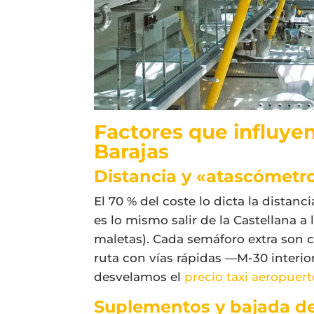
Factores que influyen
Barajas
Distancia y «atascómetr
El 70 % del coste lo dicta la distanc
es lo mismo salir de la Castellana a l
maletas). Cada semáforo extra son cé
ruta con vías rápidas —M-30 interio
desvelamos el
precio taxi aeropuer
Suplementos y bajada d