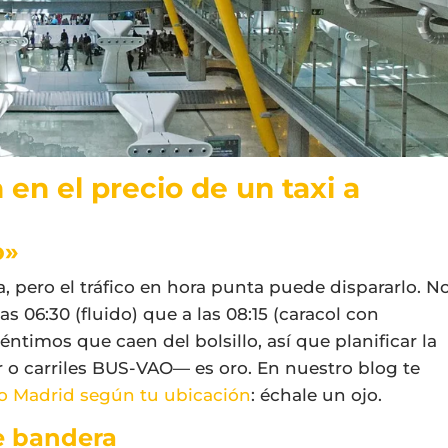
 en el precio de un taxi a
o»
ia, pero el tráfico en hora punta puede dispararlo. N
as 06:30 (fluido) que a las 08:15 (caracol con
ntimos que caen del bolsillo, así que planificar la
r o carriles BUS-VAO— es oro. En nuestro blog te
to Madrid según tu ubicación
: échale un ojo.
e bandera