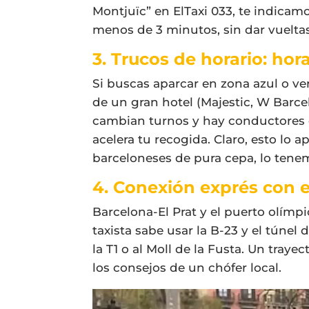
Montjuïc” en ElTaxi 033, te indicam
menos de 3 minutos, sin dar vuelt
3. Trucos de horario: hor
Si buscas aparcar en zona azul o ve
de un gran hotel (Majestic, W Barce
cambian turnos y hay conductores di
acelera tu recogida. Claro, esto lo 
barceloneses de pura cepa, lo ten
4. Conexión exprés con e
Barcelona-El Prat y el puerto olím
taxista sabe usar la B-23 y el túnel 
la T1 o al Moll de la Fusta. Un tray
los consejos de un chófer local.