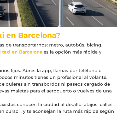
xi en Barcelona?
s de transportarnos: metro, autobús, bicing,
l
taxi en Barcelona
es la opción más rápida y
arios fijos. Abres la app, llamas por teléfono o
 pocos minutos tienes un profesional al volante.
nde quieres sin transbordos ni paseos cargado de
llevas maletas para el aeropuerto o vuelves de una
taxistas conocen la ciudad al dedillo: atajos, calles
 en curso… y te aconsejan la ruta más rápida según