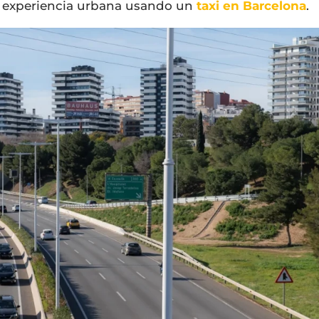
u experiencia urbana usando un
taxi en Barcelona
.