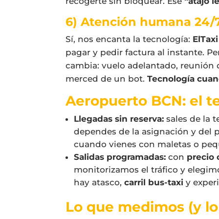
recogerte sin bloquear. Ese
“atajo l
6) Atención humana 24/7
Sí, nos encanta la tecnología:
ElTax
pagar y pedir factura al instante. 
cambia: vuelo adelantado, reunión q
merced de un bot.
Tecnología cuan
Aeropuerto BCN: el te
Llegadas sin reserva:
sales de la 
dependes de la asignación y del 
cuando vienes con maletas o peq
Salidas programadas:
con
precio 
monitorizamos el tráfico y elegi
hay atasco,
carril bus-taxi
y experi
Lo que medimos (y lo