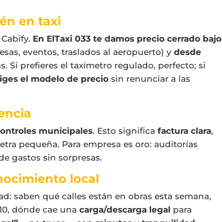
én en taxi
 Cabify.
En ElTaxi 033 te damos precio cerrado bajo
esas, eventos, traslados al aeropuerto) y
desde
. Si prefieres el taxímetro regulado, perfecto; si
liges el modelo de precio
sin renunciar a las
encia
 controles municipales
. Esto significa
factura clara
,
letra pequeña. Para empresa es oro: auditorías
de gastos sin sorpresas.
nocimiento local
ad: saben qué calles están en obras esta semana,
a 10, dónde cae una
carga/descarga legal
para