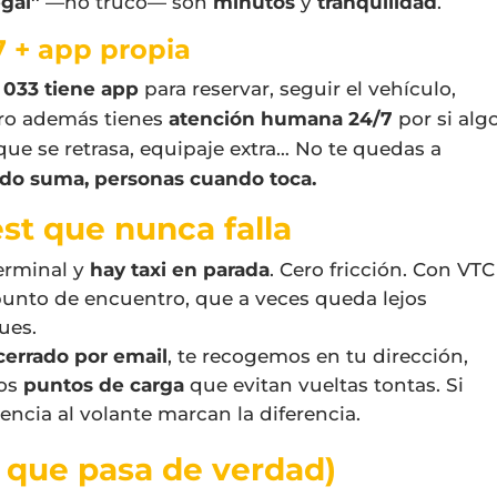
egal”
—no truco— son
minutos
y
tranquilidad
.
 + app propia
i 033 tiene app
para reservar, seguir el vehículo,
Pero además tienes
atención humana 24/7
por si alg
ue se retrasa, equipaje extra… No te quedas a
do suma, personas cuando toca.
st que nunca falla
terminal y
hay taxi en parada
. Cero fricción. Con VTC
punto de encuentro, que a veces queda lejos
ues.
cerrado por email
, te recogemos en tu dirección,
mos
puntos de carga
que evitan vueltas tontas. Si
encia al volante marcan la diferencia.
 que pasa de verdad)