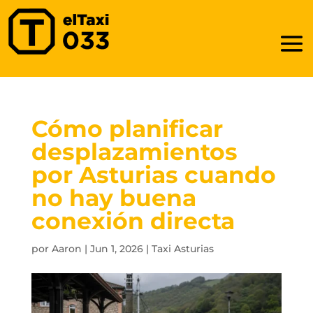
Cómo planificar
desplazamientos
por Asturias cuando
no hay buena
conexión directa
por
Aaron
|
Jun 1, 2026
|
Taxi Asturias