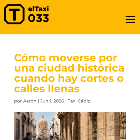
Cómo moverse por
una ciudad histórica
cuando hay cortes o
calles llenas
por
Aaron
|
Jun 1, 2026
|
Taxi Cádiz