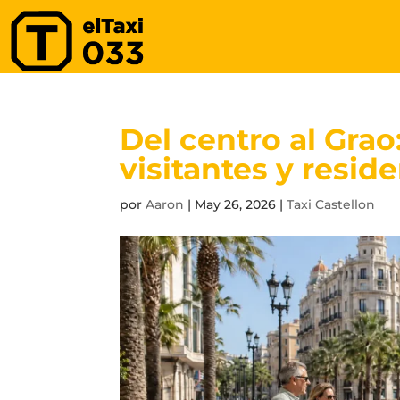
Del centro al Grao:
visitantes y resid
por
Aaron
|
May 26, 2026
|
Taxi Castellon