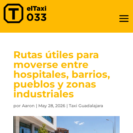
Rutas útiles para
moverse entre
hospitales, barrios,
pueblos y zonas
industriales
por
Aaron
|
May 28, 2026
|
Taxi Guadalajara