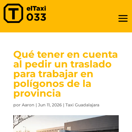
Qué tener en cuenta
al pedir un traslado
para trabajar en
polígonos de la
provincia
por
Aaron
|
Jun 11, 2026
|
Taxi Guadalajara