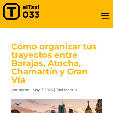
Cómo organizar tus
trayectos entre
Barajas, Atocha,
Chamartín y Gran
Vía
por
Aaron
|
May 7, 2026
|
Taxi Madrid