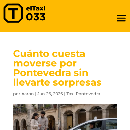
Cuánto cuesta
moverse por
Pontevedra sin
llevarte sorpresas
por
Aaron
|
Jun 26, 2026
|
Taxi Pontevedra