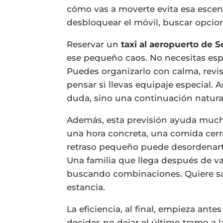
cómo vas a moverte evita esa escena 
desbloquear el móvil, buscar opcion
Reservar un
taxi al aeropuerto de Se
ese pequeño caos. No necesitas esper
Puedes organizarlo con calma, revis
pensar si llevas equipaje especial. A
duda, sino una continuación natural
Además, esta previsión ayuda mucho
una hora concreta, una comida cerr
retraso pequeño puede desordenarte
Una familia que llega después de v
buscando combinaciones. Quiere sal
estancia.
La eficiencia, al final, empieza ant
decides no dejar el último tramo a 