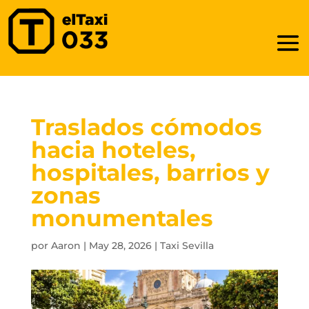
Traslados cómodos
hacia hoteles,
hospitales, barrios y
zonas
monumentales
por
Aaron
|
May 28, 2026
|
Taxi Sevilla