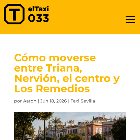
Cómo moverse
entre Triana,
Nervión, el centro y
Los Remedios
por
Aaron
|
Jun 18, 2026
|
Taxi Sevilla