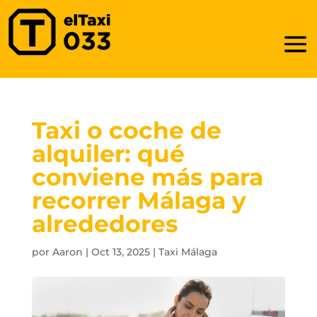
Taxi o coche de
alquiler: qué
conviene más para
recorrer Málaga y
alrededores
por
Aaron
|
Oct 13, 2025
|
Taxi Málaga