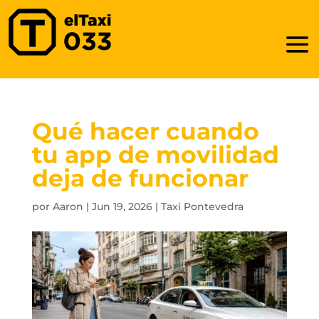
Qué hacer cuando
tu app de movilidad
deja de funcionar
por
Aaron
|
Jun 19, 2026
|
Taxi Pontevedra