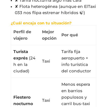
✘ Tarifa nocturna algo más cara
✘ Flota heterogénea (aunque en ElTaxi
033 nos flipa estrenar híbridos 🍃)
¿Cuál encaja con tu situación?
Perfil de
Mejor
Por qué
viajero
opción
Turista
Tarifa fija
exprés
(24
aeropuerto +
Taxi
h en la
info turística
ciudad)
del conductor
Menos espera
en barrios
Fiestero
populosos y
Taxi
nocturno
carril bus-taxi