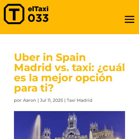
Uber in Spain
Madrid vs. taxi: ¿cuál
es la mejor opción
para ti?
por
Aaron
|
Jul 11, 2025
|
Taxi Madrid