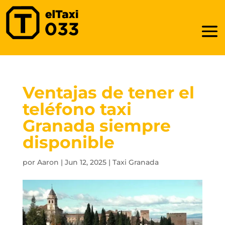
Ventajas de tener el
teléfono taxi
Granada siempre
disponible
por
Aaron
|
Jun 12, 2025
|
Taxi Granada