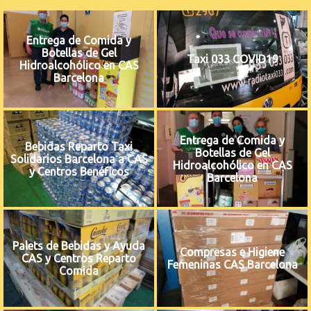
Entrega de Comida y
Botellas de Gel
Taxi 033 COVID19
Hidroalcohólico en CAS
Barcelona
Entrega de Comida y
Bebidas Reparto Taxi
Botellas de Gel
Solidarios Barcelona a CAS
Hidroalcohólico en CAS
y Centros Benéficos
Barcelona
Palets de Bebidas y Ayuda
Compresas e Higiene
CAS y Centros Reparto
Femeninas CAS Barcelona
Comida