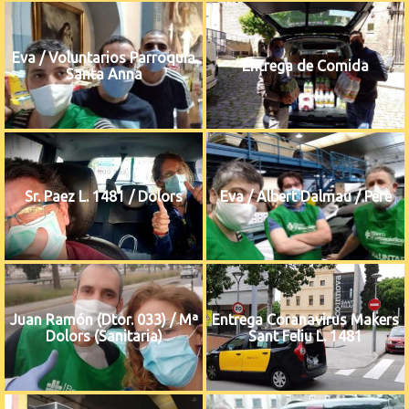
Eva / Voluntarios Parroquia
Entrega de Comida
Santa Anna
Sr. Paez L. 1481 / Dolors
Eva / Albert Dalmau / Pere
Juan Ramón (Dtor. 033) / Mª
Entrega Coranavirus Makers
Dolors (Sanitaria)
Sant Feliu L. 1481