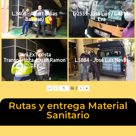
L.3408 - Albert (Alias
L-2559-José Luis / L.4314-
Batman)
Eva
Dani ExTaxista
Transportista / Juan Ramon
L.5884 - José Luis Navas
033
«
‹
de
2
›
»
Rutas y entrega Material
Sanitario