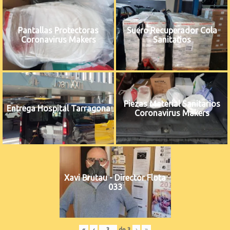
Pantallas Protectoras
Suero Recuperador Cola
Coronavirus Makers
Sanitarios
Piezas Material Sanitarios
Entrega Hospital Tarragona
Coronavirus Makers
Xavi Brutau - Director Flota
033
«
‹
de
3
›
»