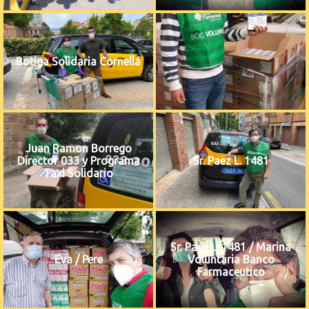
Botiga Solidaria Cornellá
Juan Ramon Borrego
Director 033 y Programa
Sr. Paez L. 1481
Taxi Solidario
Sr. Paez L. 1481 / Marina
Eva / Pere
Voluntaria Banco
Farmaceutico