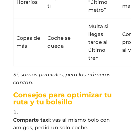
Horarios
“último
ti
ma
metro”
Multa si
llegas
Co
Copas de
Coche se
tarde al
pro
más
queda
último
al 
tren
Sí, somos parciales, pero los números
cantan.
Consejos para optimizar tu
ruta y tu bolsillo
Comparte taxi
: vas al mismo bolo con
amigos, pedid un solo coche.