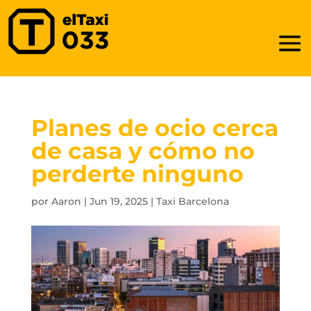
Planes de ocio cerca
de casa y cómo no
perderte ninguno
por
Aaron
|
Jun 19, 2025
|
Taxi Barcelona