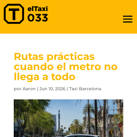
Rutas prácticas
cuando el metro no
llega a todo
por
Aaron
|
Jun 10, 2026
|
Taxi Barcelona