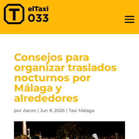
Consejos para
organizar traslados
nocturnos por
Málaga y
alrededores
por
Aaron
|
Jun 8, 2026
|
Taxi Málaga