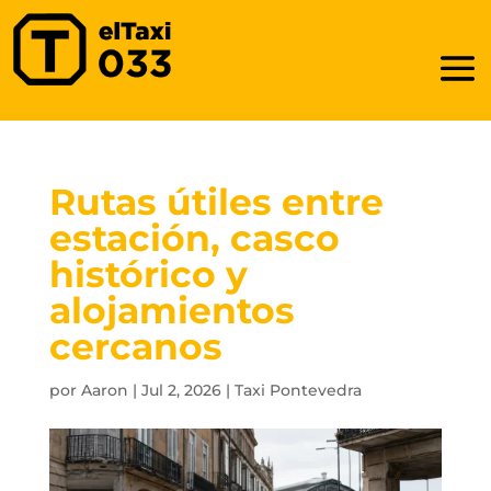
Rutas útiles entre
estación, casco
histórico y
alojamientos
cercanos
por
Aaron
|
Jul 2, 2026
|
Taxi Pontevedra