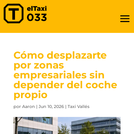
Cómo desplazarte
por zonas
empresariales sin
depender del coche
propio
por
Aaron
|
Jun 10, 2026
|
Taxi Vallés